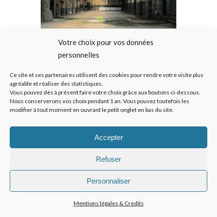
Votre choix pour vos données
03 NOV
LA FABRIQUE
personnelles
DES CULTURES
Ce site et ses partenaires utilisent des cookies pour rendre votre visite plus
agréable et réaliser des statistiques.
APRÈS LA PLUIE LAURÉATS AVEC LA
Vous pouvez dès à présent faire votre choix grâce aux boutons ci-dessous.
COMPAGNIE DE PHALSBOURG,
Nous conserverons vos choix pendant 1 an. Vous pouvez toutefois les
DOMINIQUE PERRAULT
modifier à tout moment en ouvrant le petit onglet en bas du site.
ARCHITECTURE, ENCORE HEUREUX,
POUR CONSTRUIRE LA FABRIQUES
DES CULTURES SUR L’ANCIEN SITE
Accepter
DE BABCOCK À LA COURNEUVE !
Refuser
Personnaliser
Mentions légales & Credits