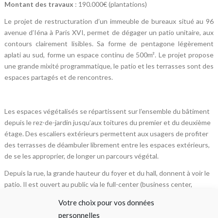
Montant des travaux
: 190.000€ (plantations)
Le projet de restructuration d’un immeuble de bureaux situé au 96
avenue d’Iéna à Paris XVI, permet de dégager un patio unitaire, aux
contours clairement lisibles. Sa forme de pentagone légèrement
aplati au sud, forme un espace continu de 500m². Le projet propose
une grande mixité programmatique, le patio et les terrasses sont des
espaces partagés et de rencontres.
Les espaces végétalisés se répartissent sur l’ensemble du bâtiment
depuis le rez-de-jardin jusqu’aux toitures du premier et du deuxième
étage. Des escaliers extérieurs permettent aux usagers de profiter
des terrasses de déambuler librement entre les espaces extérieurs,
de se les approprier, de longer un parcours végétal.
Depuis la rue, la grande hauteur du foyer et du hall, donnent à voir le
patio. Il est ouvert au public via le full-center (business center,
cafétéria, auditorium, foyer). La grande terrasse au premier étage est
Votre choix pour vos données
quant à elle réservé à l’usage exclusif du personnel.
personnelles