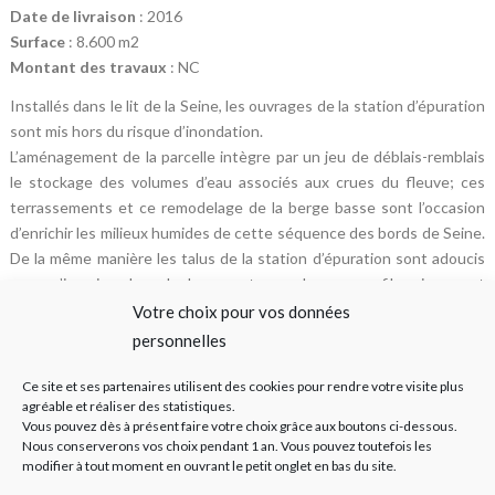
Date de livraison
: 2016
Surface
: 8.600 m2
Montant des travaux
: NC
Installés dans le lit de la Seine, les ouvrages de la station d’épuration
sont mis hors du risque d’inondation.
L’aménagement de la parcelle intègre par un jeu de déblais-remblais
le stockage des volumes d’eau associés aux crues du fleuve; ces
terrassements et ce remodelage de la berge basse sont l’occasion
d’enrichir les milieux humides de cette séquence des bords de Seine.
De la même manière les talus de la station d’épuration sont adoucis
pour s’inscrire dans la berge et prendre un profil qui permet
l’intégration complète de l’ouvrage en rive du fleuve.
Votre choix pour vos données
personnelles
Les taillis tout le long de l’avenue sont maintenus et densifiés, afin
de conserver le rideau boisé qui accompagne les parcours le long du
Ce site et ses partenaires utilisent des cookies pour rendre votre visite plus
cours d’eau et permet d’intégrer en douceur la station d’épuration
agréable et réaliser des statistiques.
dans son environnement.
Vous pouvez dès à présent faire votre choix grâce aux boutons ci-dessous.
Nous conserverons vos choix pendant 1 an. Vous pouvez toutefois les
Les ambiances végétales des bords de seine sont préservées et
modifier à tout moment en ouvrant le petit onglet en bas du site.
développées, des techniques de plantations forestières sont