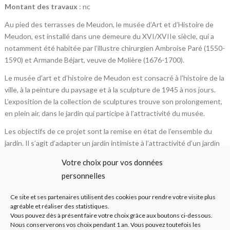
Montant des travaux
: nc
Au pied des terrasses de Meudon, le musée d’Art et d’Histoire de
Meudon, est installé dans une demeure du XVI/XVIIe siècle, qui a
notamment été habitée par l’illustre chirurgien Ambroise Paré (1550-
1590) et Armande Béjart, veuve de Molière (1676-1700).
Le musée d’art et d’histoire de Meudon est consacré à l’histoire de la
ville, à la peinture du paysage et à la sculpture de 1945 à nos jours.
L’exposition de la collection de sculptures trouve son prolongement,
en plein air, dans le jardin qui participe à l’attractivité du musée.
Les objectifs de ce projet sont la remise en état de l’ensemble du
jardin. Il s’agit d’adapter un jardin intimiste à l’attractivité d’un jardin
public en cœur de quartier. Le projet doit proposer une approche
Votre choix pour vos données
contemporaine es usages et techniques d’entretien tout en restant
personnelles
respectueux du dessin et des ambiances du jardin auquel les
meudonnais sont attachés.
Ce site et ses partenaires utilisent des cookies pour rendre votre visite plus
agréable et réaliser des statistiques.
L’ensemble des sculptures et des arbres remarquables seront
Vous pouvez dès à présent faire votre choix grâce aux boutons ci-dessous.
conservés et mis en valeur. Les allées seront restaurées, la roseraie
Nous conserverons vos choix pendant 1 an. Vous pouvez toutefois les