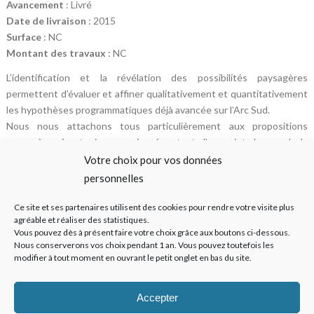
Avancement
: Livré
Date de livraison
: 2015
Surface
: NC
Montant des travaux
: NC
L’identification et la révélation des possibilités paysagères
permettent d’évaluer et affiner qualitativement et quantitativement
les hypothèses programmatiques déjà avancée sur l’Arc Sud.
Nous nous attachons tous particulièrement aux propositions
paysagères à retenir, ou envisagées, tant d’un point de vue de la
composition urbaine que d’un point de vue des usages et de leur
Votre choix pour vos données
dimension sociale. L’objectif de cette méthode est de dégager un
personnelles
ensemble de lignes de forces servant de base conceptuelle à la
stratégie urbaine et sociale, à son rapport au territoire, son
Ce site et ses partenaires utilisent des cookies pour rendre votre visite plus
agréable et réaliser des statistiques.
organisation spatiale et volumétrique, ainsi que les principes
Vous pouvez dès à présent faire votre choix grâce aux boutons ci-dessous.
techniques et architecturaux de fonctionnement, de desserte et de
Nous conserverons vos choix pendant 1 an. Vous pouvez toutefois les
liaison des différents quartiers.
modifier à tout moment en ouvrant le petit onglet en bas du site.
La recomposition du camping permet le désenclavement des
équipements. Une attention particulière est apportée au partage
Accepter
des usages et des circulations.