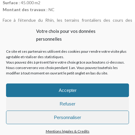
Surface
: 45.000 m2
Montant des travaux
: NC
Face à l’étendue du Rhin, les terrains frontaliers des cours des
douanes des villes de Kehl et Strasbourg, offrent un formidable
Votre choix pour vos données
potentiel de dialogue poétique entre les deux rives du fleuve.
personnelles
Dans la continuité de l’impulsion donnée par le parc des deux rives,
nous avons souhaité tirer parti de cette situation exceptionnelle par
Ce site et ses partenaires utilisent des cookies pour rendre votre visite plus
un projet urbain ambitieux, qui magnifie la perception de cette
agréable et réaliser des statistiques.
étendue depuis chacune des deux rives et restitue de nouveaux
Vous pouvez dès à présent faire votre choix grâce aux boutons ci-dessous.
Nous conserverons vos choix pendant 1 an. Vous pouvez toutefois les
usages au sein des paysages rivulaires emblématiques des bords du
modifier à tout moment en ouvrant le petit onglet en bas du site.
Rhin.
Sur plus de 3 km de profondeur, de vastes prairies libres et des
boisements ouverts sur le fleuve, côtoient et accompagnent les
Accepter
constructions placées en retrait et à l’écart des crues du fleuve.
Refuser
Share on:
Personnaliser
Mentions légales & Credits